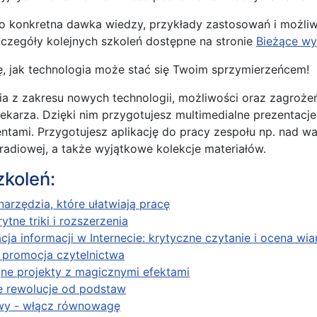
o konkretna dawka wiedzy, przykłady zastosowań i możli
czegóły kolejnych szkoleń dostępne na stronie
Bieżące wy
ię, jak technologia może stać się Twoim sprzymierzeńcem!
a z zakresu nowych technologii, możliwości oraz zagroże
iotekarza. Dzięki nim przygotujesz multimedialne prezentacj
ntami. Przygotujesz aplikację do pracy zespołu np. nad w
 radiowej, a także wyjątkowe kolekcje materiałów.
zkoleń:
 narzędzia, które ułatwiają pracę
ytne triki i rozszerzenia
acja informacji w Internecie: krytyczne czytanie i ocena wi
– promocja czytelnictwa
ne projekty z magicznymi efektami
e rewolucje od podstaw
wy - włącz równowagę