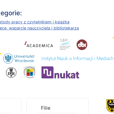
egorie:
etody pracy z czytelnikiem i książką
tece, wsparcie nauczyciela i bibliotekarza
Filie