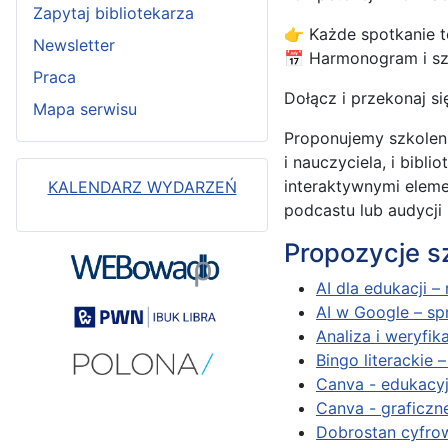
Zapytaj bibliotekarza
👉 Każde spotkanie t
Newsletter
📅 Harmonogram i sz
Praca
Dołącz i przekonaj s
Mapa serwisu
Proponujemy szkoleni
i nauczyciela, i bibl
interaktywnymi eleme
KALENDARZ WYDARZEŃ
podcastu lub audycji
Propozycje s
AI dla edukacji –
AI w Google – spr
Analiza i weryfik
Bingo literackie 
Canva - edukacyj
Canva - graficzn
Dobrostan cyfro