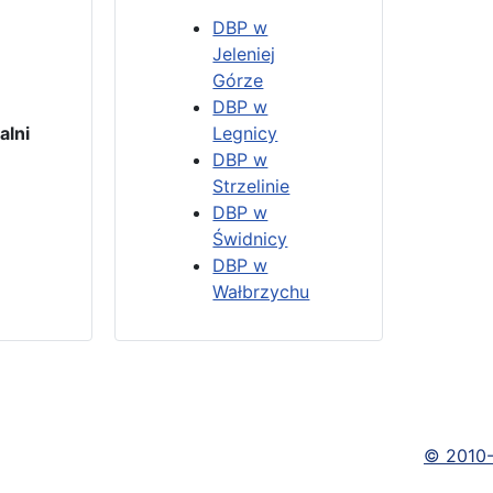
DBP w
Jeleniej
Górze
DBP w
4
lni
Legnicy
DBP w
Strzelinie
3
DBP w
Świdnicy
DBP w
Wałbrzychu
©
2010-