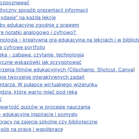
 rozpoznawać
lityczny sposób prezentacji informacji
zydasie" na każdą lekcję
oby edukacyjne zgodnie z prawem
re notatki analogowo i cyfrowo?
nologią – kreatywna gra edukacyjna na lekcjach i w bibliot
 cyfrowe portfolio
eka - zabawa, czytanie, technologia
tyczne wskazówki jak przygotować
zenia filmów edukacyjnych (Clipchamp, Shotcut, Canva
)
bkie tworzenie interaktywnych zadań
mentarze. W pułapce wirtualnego wizerunku
ędzia, które warto mieć pod ręką
K
 wartość quizów w procesie nauczania
– edukacyjne inspiracje i pomysły
racy na zajęcia szkolne czy biblioteczne
sób na pracę i współpracę