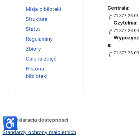
Centrala:
Misja biblioteki
71 377 28 01
Struktura
Czytelnia:
Statut
71 377 28 0
Wypożycza
Regulaminy
a:
Zbiory
71 377 28 0
Galeria zdjęć
Historia
biblioteki
♿
Deklaracja dostępności
Standardy ochrony małoletnich