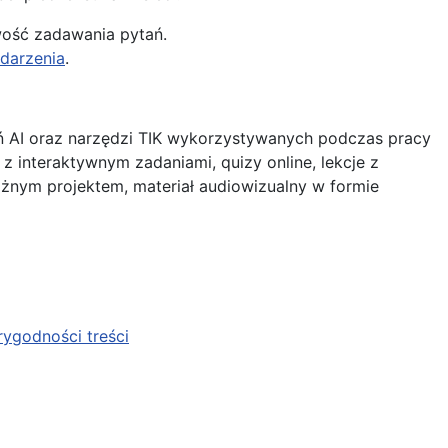
wość zadawania pytań.
darzenia
.
ń AI oraz narzędzi TIK wykorzystywanych podczas pracy
e z interaktywnym zadaniami, quizy online, lekcje z
ażnym projektem, materiał audiowizualny w formie
arygodności treści