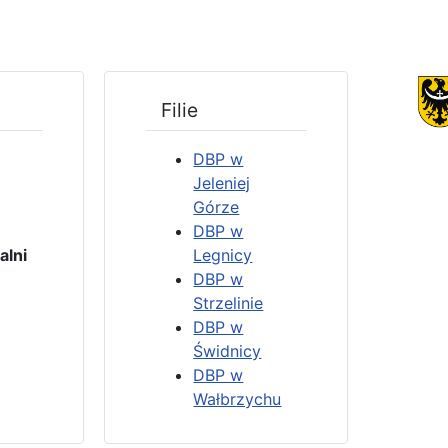
Filie
DBP w
Jeleniej
Górze
DBP w
4
lni
Legnicy
DBP w
Strzelinie
3
DBP w
Świdnicy
DBP w
Wałbrzychu