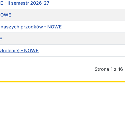
E - II semestr 2026-27
- NOWE
ia naszych przodków - NOWE
E
szkolenie) - NOWE
Strona 1 z 16