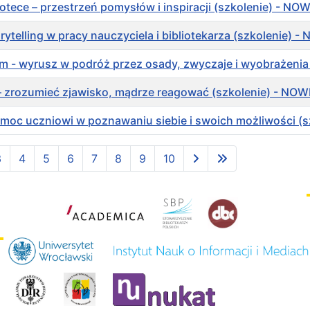
otece – przestrzeń pomysłów i inspiracji (szkolenie) - NOW
ytelling w pracy nauczyciela i bibliotekarza (szkolenie) 
em - wyrusz w podróż przez osady, zwyczaje i wyobrażen
– zrozumieć zjawisko, mądrze reagować (szkolenie) - NOW
pomoc uczniowi w poznawaniu siebie i swoich możliwości (
3
4
5
6
7
8
9
10