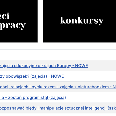
zajęcia edukacyjne o krajach Europy - NOWE
czy obowiązek? (zajęcia) - NOWE
kości, relacjach i byciu razem - zajęcia z picturebookiem -
ie – zostań programistą! (zajęcia)
k rozpoznawać błędy i manipulacje sztucznej inteligencji (s