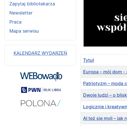
Zapytaj bibliotekarza
Newsletter
Praca
Mapa serwisu
KALENDARZ WYDARZEŃ
Tytuł
Europa – mój dom - 
Patriotyzm – moda 
Dwoje ludzi – o blis
Logicznie i kreatywn
AI też się myli – ja