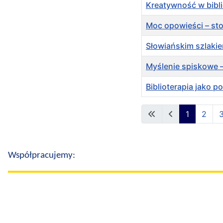
Kreatywność w bibli
Moc opowieści – stor
Słowiańskim szlaki
Myślenie spiskowe 
Biblioterapia jako 
Spis artykułów
1
2
Współpracujemy: