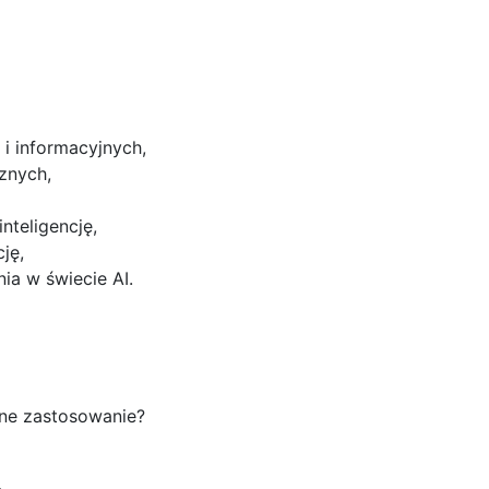
i informacyjnych,
znych,
nteligencję,
cję,
ia w świecie AI.
zne zastosowanie?