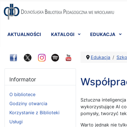
AKTUALNOŚCI
KATALOGI
EDUKACJA
Edukacja
Szko
Współprac
Informator
O bibliotece
Sztuczna inteligencj
Godziny otwarcia
wykorzystujące AI c
Korzystanie z Biblioteki
pomysły, tworzyć tek
Usługi
Warto jednak nie tylk