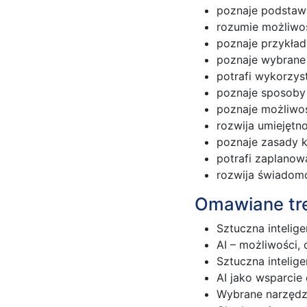
poznaje podstawo
rozumie możliwoś
poznaje przykłady
poznaje wybrane 
potrafi wykorzys
poznaje sposoby 
poznaje możliwoś
rozwija umiejętn
poznaje zasady k
potrafi zaplanow
rozwija świadomo
Omawiane tr
Sztuczna intelige
AI – możliwości, 
Sztuczna intelig
AI jako wsparcie 
Wybrane narzędzi