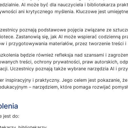
dzialnie. AI może być dla nauczyciela i bibliotekarza pra
ywności ani krytycznego myślenia. Kluczowe jest umiejętn
zestnicy poznają podstawowe pojęcia związane ze sztuczną
bliotece. Zastanowią się, jak AI może wspierać codzienną pr
i przygotowywania materiałów, przez tworzenie treści i gr
zkolenia będzie również refleksja nad szansami i zagroże
wanych treści, ochrony prywatności, praw autorskich, odp
acji. Uczestnicy poznają także wybrane narzędzia AI i prz
r inspiracyjny i praktyczny. Jego celem jest pokazanie, ż
edukacyjnym – narzędziem, które pomaga rozwijać pomysł
olenia
 jest do:
tekarzy, bibliotekarzy,