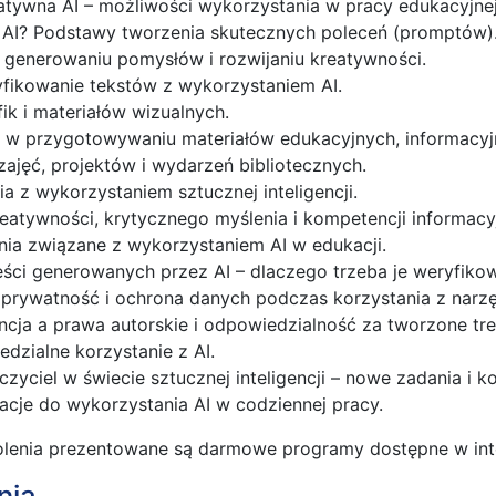
atywna AI – możliwości wykorzystania w pracy edukacyjnej
 AI? Podstawy tworzenia skutecznych poleceń (promptów)
w generowaniu pomysłów i rozwijaniu kreatywności.
fikowanie tekstów z wykorzystaniem AI.
ik i materiałów wizualnych.
 w przygotowywaniu materiałów edukacyjnych, informacyj
zajęć, projektów i wydarzeń bibliotecznych.
a z wykorzystaniem sztucznej inteligencji.
kreatywności, krytycznego myślenia i kompetencji informac
nia związane z wykorzystaniem AI w edukacji.
ści generowanych przez AI – dlaczego trzeba je weryfiko
prywatność i ochrona danych podczas korzystania z narzę
ncja a prawa autorskie i odpowiedzialność za tworzone tre
dzialne korzystanie z AI.
uczyciel w świecie sztucznej inteligencji – nowe zadania i 
racje do wykorzystania AI w codziennej pracy.
lenia prezentowane są darmowe programy dostępne w inte
nia