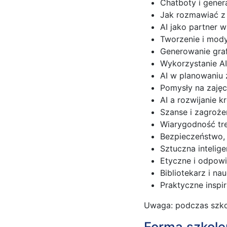
Chatboty i gener
Jak rozmawiać z
AI jako partner 
Tworzenie i mody
Generowanie graf
Wykorzystanie AI
AI w planowaniu 
Pomysły na zajęci
AI a rozwijanie 
Szanse i zagroże
Wiarygodność tre
Bezpieczeństwo, 
Sztuczna intelige
Etyczne i odpowie
Bibliotekarz i na
Praktyczne inspi
Uwaga: podczas szko
Forma szkole