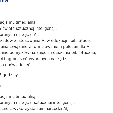
acją multimedialną,
wiata sztucznej inteligencji,
ranych narzędzi AI,
kładów zastosowania AI w edukacji i bibliotece,
enia związane z formułowaniem poleceń dla AI,
nie pomysłów na zajęcia i działania biblioteczne,
ci i ograniczeń wybranych narzędzi,
ana doświadczeń.
2 godziny.
a
acją multimedialną,
ranych narzędzi sztucznej inteligencji,
czne z wykorzystaniem narzędzi AI,