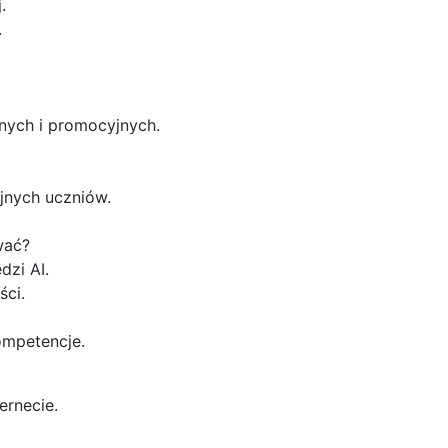
.
.
nych i promocyjnych.
yjnych uczniów.
wać?
dzi AI.
ści.
kompetencje.
rnecie.