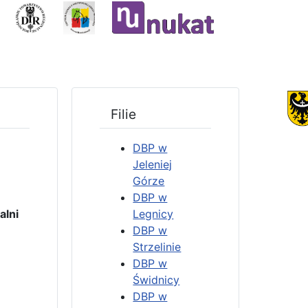
Filie
DBP w
Jeleniej
Górze
DBP w
4
lni
Legnicy
DBP w
Strzelinie
3
DBP w
Świdnicy
DBP w