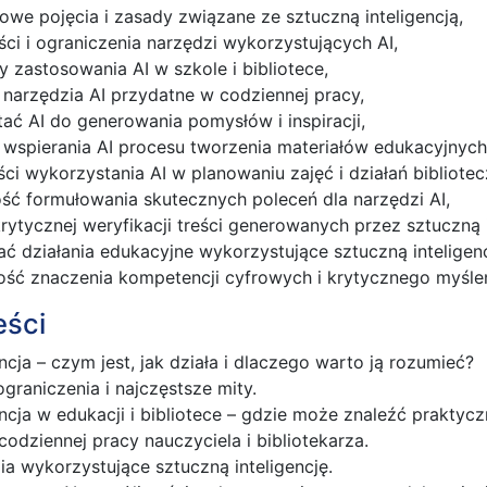
we pojęcia i zasady związane ze sztuczną inteligencją,
ci i ograniczenia narzędzi wykorzystujących AI,
 zastosowania AI w szkole i bibliotece,
narzędzia AI przydatne w codziennej pracy,
tać AI do generowania pomysłów i inspiracji,
wspierania AI procesu tworzenia materiałów edukacyjnych 
ci wykorzystania AI w planowaniu zajęć i działań bibliotec
ość formułowania skutecznych poleceń dla narzędzi AI,
rytycznej weryfikacji treści generowanych przez sztuczną i
ać działania edukacyjne wykorzystujące sztuczną inteligen
ść znaczenia kompetencji cyfrowych i krytycznego myślen
eści
ncja – czym jest, jak działa i dlaczego warto ją rozumieć?
ograniczenia i najczęstsze mity.
encja w edukacji i bibliotece – gdzie może znaleźć praktyc
codziennej pracy nauczyciela i bibliotekarza.
a wykorzystujące sztuczną inteligencję.