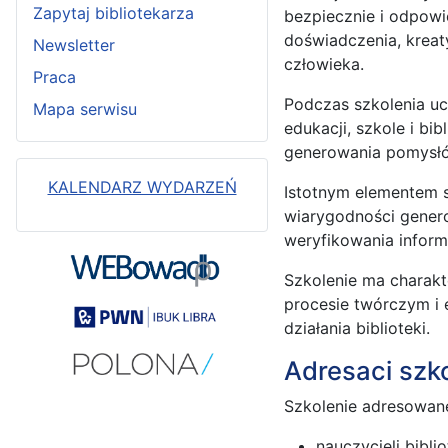
Zapytaj bibliotekarza
bezpiecznie i odpowie
doświadczenia, kreat
Newsletter
człowieka.
Praca
Podczas szkolenia uc
Mapa serwisu
edukacji, szkole i bi
generowania pomysłów 
KALENDARZ WYDARZEŃ
Istotnym elementem s
wiarygodności genero
weryfikowania inform
Szkolenie ma charakte
procesie twórczym i 
działania biblioteki.
Adresaci szk
Szkolenie adresowane
nauczycieli biblio