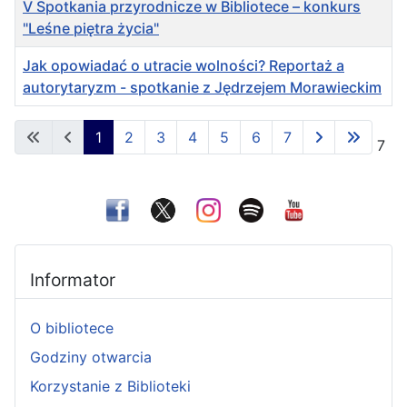
V Spotkania przyrodnicze w Bibliotece – konkurs
"Leśne piętra życia"
Jak opowiadać o utracie wolności? Reportaż a
autorytaryzm - spotkanie z Jędrzejem Morawieckim
Spis artykułów
1
2
3
4
5
6
7
Strona 1 z 7
Informator
O bibliotece
Godziny otwarcia
Korzystanie z Biblioteki