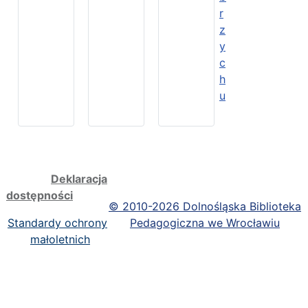
r
z
y
c
h
u
Deklaracja
dostępności
©
2010-2026 Dolnośląska Biblioteka
Standardy ochrony
Pedagogiczna we Wrocławiu
małoletnich