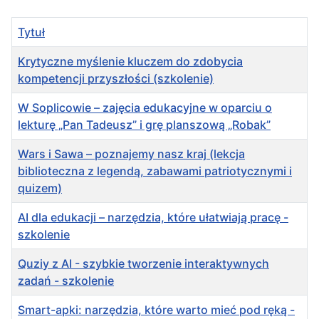
Tytuł
Krytyczne myślenie kluczem do zdobycia
kompetencji przyszłości (szkolenie)
W Soplicowie – zajęcia edukacyjne w oparciu o
lekturę „Pan Tadeusz” i grę planszową „Robak”
Wars i Sawa – poznajemy nasz kraj (lekcja
biblioteczna z legendą, zabawami patriotycznymi i
quizem)
AI dla edukacji – narzędzia, które ułatwiają pracę -
szkolenie
Quziy z AI - szybkie tworzenie interaktywnych
zadań - szkolenie
Smart-apki: narzędzia, które warto mieć pod ręką -