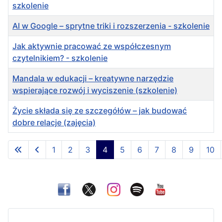
szkolenie
AI w Google – sprytne triki i rozszerzenia - szkolenie
Jak aktywnie pracować ze współczesnym
czytelnikiem? - szkolenie
Mandala w edukacji – kreatywne narzędzie
wspierające rozwój i wyciszenie (szkolenie)
Życie składa się ze szczegółów – jak budować
dobre relacje (zajęcia)
Spis artykułów
1
2
3
4
5
6
7
8
9
10
Strona 4 z 17