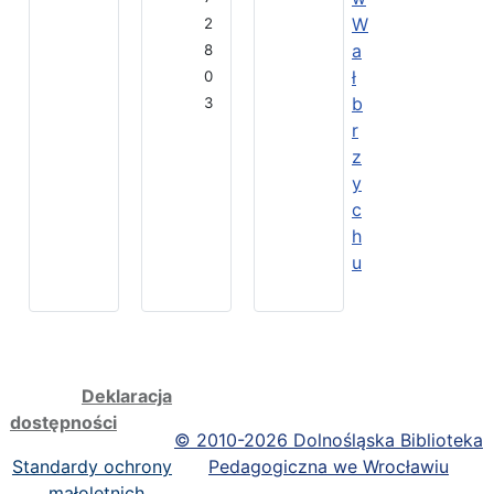
W
2
a
8
ł
0
b
3
r
z
y
c
h
u
Deklaracja
dostępności
©
2010-2026 Dolnośląska Biblioteka
Standardy ochrony
Pedagogiczna we Wrocławiu
małoletnich