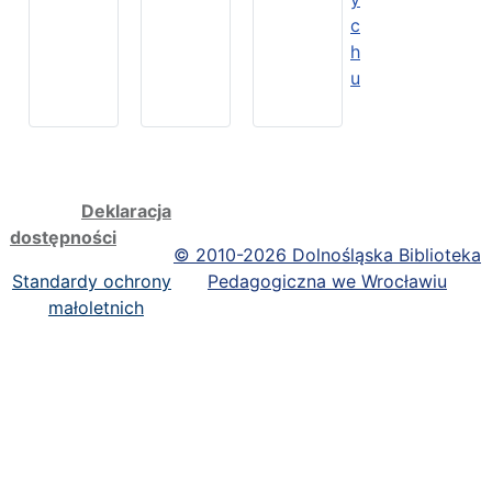
c
h
u
Deklaracja
dostępności
©
2010-2026 Dolnośląska Biblioteka
Standardy ochrony
Pedagogiczna we Wrocławiu
małoletnich