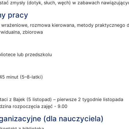
stać zmysły (dotyk, słuch, węch) w zabawach nawiązującyc
my pracy
e wrażeniowe, rozmowa kierowana, metody praktycznego d
ywidualna, zbiorowa
bliotece lub przedszkolu
45 minut (5–8-latki)
taci z Bajek (5 listopad) – pierwsze 2 tygodnie listopada
zina rozpoczęcia zajęć - 9.00
ganizacyjne (dla nauczyciela)
kontakt z biblioteką