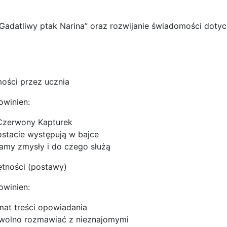
Gadatliwy ptak Narina” oraz rozwijanie świadomości dotyc
ści przez ucznia
owinien:
 Czerwony Kapturek
postacie występują w bajce
mamy zmysły i do czego służą
ności (postawy)
owinien:
at treści opowiadania
 wolno rozmawiać z nieznajomymi