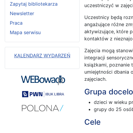
Zapytaj bibliotekarza
uczestniczyć w zajęc
Newsletter
Uczestnicy będą roz
Praca
angażujące różne zmy
aktywizujące, które 
Mapa serwisu
kontaktów z nieznaj
Zajęcia mogą stanowi
KALENDARZ WYDARZEŃ
integracji sensorycz
książkami, poznanie 
umiejętności dbania 
zajęciach.
Grupa docel
dzieci w wieku p
grupy do 25 osó
Cele