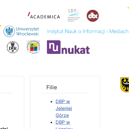
Filie
DBP w
Jeleniej
Górze
DBP w
4