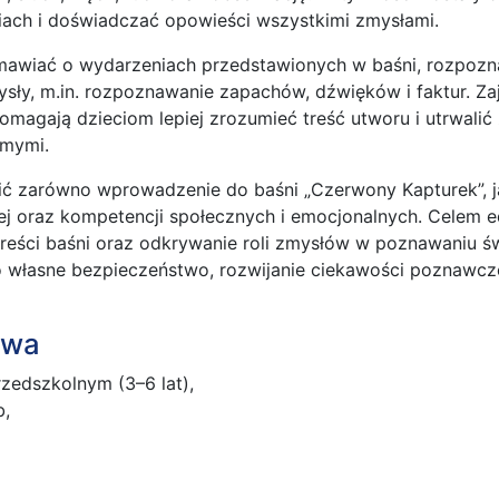
iach i doświadczać opowieści wszystkimi zmysłami.
mawiać o wydarzeniach przedstawionych w baśni, rozpoz
sły, m.in. rozpoznawanie zapachów, dźwięków i faktur. Za
pomagają dzieciom lepiej zrozumieć treść utworu i utrwal
omymi.
ć zarówno wprowadzenie do baśni „Czerwony Kapturek”, ja
nej oraz kompetencji społecznych i emocjonalnych. Celem e
treści baśni oraz odkrywanie roli zmysłów w poznawaniu 
o własne bezpieczeństwo, rozwijanie ciekawości poznawc
owa
rzedszkolnym (3–6 lat),
b,