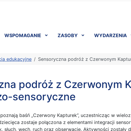
WSPOMAGANIE
ZASOBY
WYDARZENIA
cia edukacyjne
Sensoryczna podróż z Czerwonym Kapturk
zna podróż z Czerwonym Ka
czo-sensoryczne
 poznają baśń „Czerwony Kapturek”, uczestnicząc w wielo
 dziecięca zostaje połączona z elementami integracji senso
, słuch, węch, ruch oraz obserwację. Aktywności zostały 