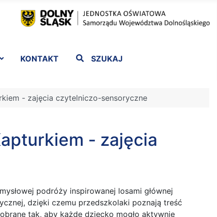
KONTAKT
SZUKAJ
iem - zajęcia czytelniczo-sensoryczne
pturkiem - zajęcia
zmysłowej podróży inspirowanej losami głównej
rycznej, dzięki czemu przedszkolaki poznają treść
dobrane tak, aby każde dziecko mogło aktywnie