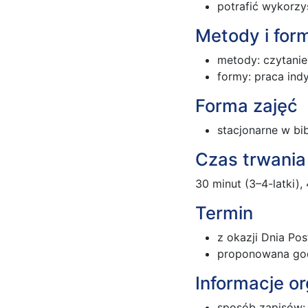
potrafić wykorzy
Metody i for
metody: czytani
formy: praca ind
Forma zajęć
stacjonarne w bi
Czas trwania
30 minut (3–4-latki), 
Termin
z okazji Dnia Pos
proponowana god
Informacje or
sposób zapisów: 