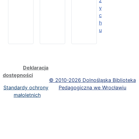
z
y
c
h
u
Deklaracja
dostępności
©
2010-2026 Dolnośląska Biblioteka
Standardy ochrony
Pedagogiczna we Wrocławiu
małoletnich