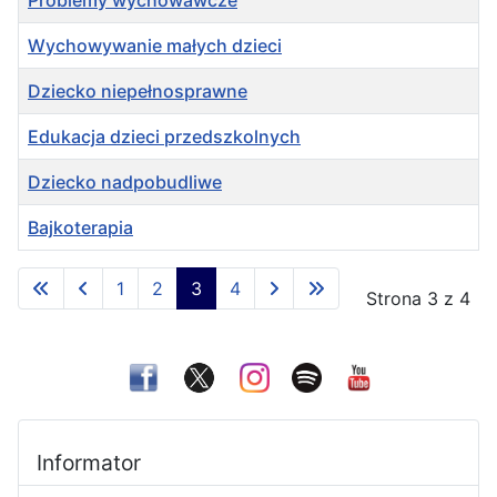
Wychowywanie małych dzieci
Dziecko niepełnosprawne
Edukacja dzieci przedszkolnych
Dziecko nadpobudliwe
Bajkoterapia
Spis artykułów
1
2
3
4
Strona 3 z 4
Informator