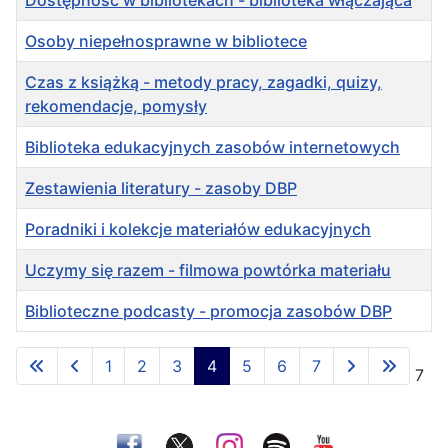
Dostępność w bibliotekach - biblioteka włączająca
Osoby niepełnosprawne w bibliotece
Czas z książką - metody pracy, zagadki, quizy,
rekomendacje, pomysły
Biblioteka edukacyjnych zasobów internetowych
Zestawienia literatury - zasoby DBP
Poradniki i kolekcje materiałów edukacyjnych
Uczymy się razem - filmowa powtórka materiału
Biblioteczne podcasty - promocja zasobów DBP
Spis artykułów
1
2
3
4
5
6
7
Strona 4 z 7