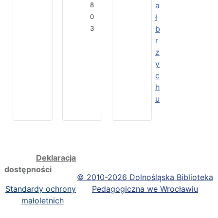
a
8
ł
0
b
3
r
z
y
c
h
u
Deklaracja
dostępności
©
2010-2026 Dolnośląska Biblioteka
Standardy ochrony
Pedagogiczna we Wrocławiu
małoletnich