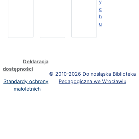
y
c
h
u
Deklaracja
dostępności
©
2010-2026 Dolnośląska Biblioteka
Standardy ochrony
Pedagogiczna we Wrocławiu
małoletnich