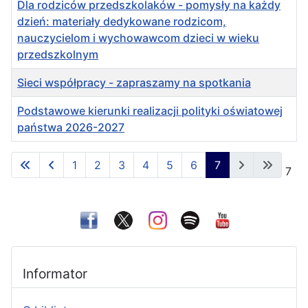
Dla rodziców przedszkolaków - pomysły na każdy
dzień: materiały dedykowane rodzicom,
nauczycielom i wychowawcom dzieci w wieku
przedszkolnym
Sieci współpracy - zapraszamy na spotkania
Podstawowe kierunki realizacji polityki oświatowej
państwa 2026-2027
Spis artykułów
1
2
3
4
5
6
7
Strona 7 z 7
Informator