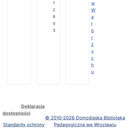
w
7
W
2
a
8
ł
0
b
3
r
z
y
c
h
u
Deklaracja
dostępności
©
2010-2026 Dolnośląska Biblioteka
Standardy ochrony
Pedagogiczna we Wrocławiu