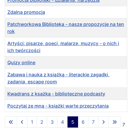
Promocja biblioteki - działania, narzędzia
Zdalna promocja
Patchworkowa Biblioteka - nasze propozycje na ten
rok
Artyści: pisarze, poeci, malarze, muzycy - o nich i
ich twórczości
Quizy online
Zabawa i nauka z książką - literackie zagadki,
zadania, escape room
Kwadrans z ksążką - biblioteczne podcasty
Poczytaj ze mną - książki warte przeczytania
Spis artykułów
1
2
3
4
5
6
7
Strona 5 z 7