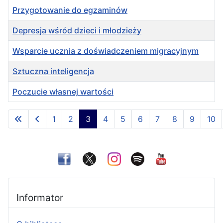
Przygotowanie do egzaminów
Depresja wśród dzieci i młodzieży
Wsparcie ucznia z doświadczeniem migracyjnym
Sztuczna inteligencja
Poczucie własnej wartości
Spis artykułów
1
2
3
4
5
6
7
8
9
10
Strona 3 z 36
Informator