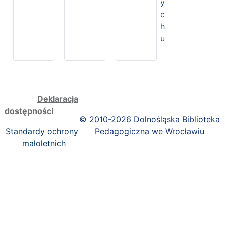
y
c
h
u
Deklaracja
dostępności
©
2010-2026 Dolnośląska Biblioteka
Standardy ochrony
Pedagogiczna we Wrocławiu
małoletnich