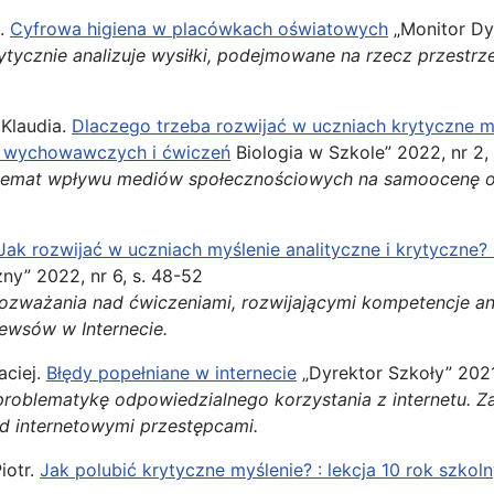
ł.
Cyfrowa higiena w placówkach oświatowych
„Monitor Dyr
rytycznie analizuje wysiłki, podejmowane na rzecz przestrz
Klaudia.
Dlaczego trzeba rozwijać w uczniach krytyczne my
ji wychowawczych i ćwiczeń
Biologia w Szkole” 2022, nr 2,
 temat wpływu mediów społecznościowych na samoocenę o
Jak rozwijać w uczniach myślenie analityczne i krytyczne? 
ny” 2022, nr 6, s. 48-52
rozważania nad ćwiczeniami, rozwijającymi kompetencje ana
ewsów w Internecie.
aciej.
Błędy popełniane w internecie
„Dyrektor Szkoły” 2021,
problematykę odpowiedzialnego korzystania z internetu. 
ed internetowymi przestępcami.
iotr.
Jak polubić krytyczne myślenie? : lekcja 10 rok szkol