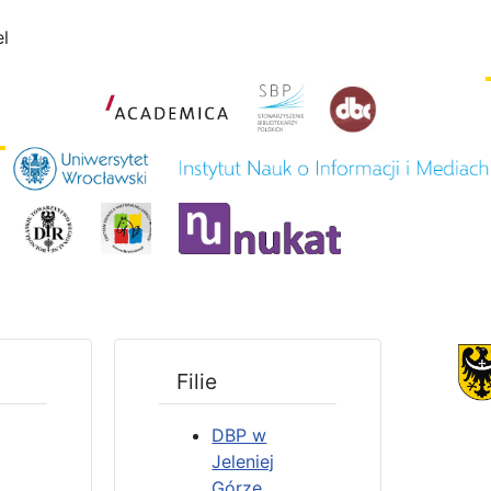
el
Filie
DBP w
Jeleniej
Górze