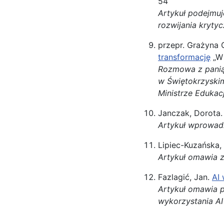
54
Artykuł podejmu
rozwijania kryty
przepr. Grażyna
transformację
„W 
Rozmowa z panią 
w Świętokrzyskim
Ministrze Edukac
Janczak, Dorota
Artykuł wprowadz
Lipiec-Kuzańska, 
Artykuł omawia za
Fazlagić, Jan.
AI 
Artykuł omawia p
wykorzystania AI