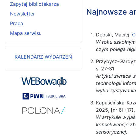
Zapytaj bibliotekarza
Najnowsze ar
Newsletter
Praca
Mapa serwisu
Dębski, Maciej.
C
W roku szkolnym 
czym polega higi
KALENDARZ WYDARZEŃ
Przybysz-Gardyz
s. 27-31
Artykuł zwraca u
technologii info
wykorzystywania 
Kapuścińska-Koza
2025, [nr 6] (17),
W artykule wyjaś
konsekwencje zby
sensorycznej.