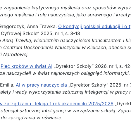
je zagadnienie krytycznego myślenia oraz sposobów wyraż
cznego myślenia i rolę nauczyciela, jako sprawnego i kreat
 Gregorczyk, Anna Trawka.
O kondycji polskiej edukacji i 
Cyfrowej Szkole” 2025, nr 1, s. 3-18
Anną Trawką, wieloletnim nauczycielem konsultantem i kie
 Centrum Doskonalenia Nauczycieli w Kielcach, obecnie se
ji Narodowej.
.
Pięć kroków w świat AI
„Dyrektor Szkoły” 2026, nr 1, s. 4
a nauczycieli w świat najnowszych osiągnięć informatyki, w
Emilia.
AI w pracy nauczyciela
„Dyrektor Szkoły” 2025, nr 
lety i wady wykorzystania sztucznej inteligencji w pracy 
w zarządzaniu : lekcja 1 rok akademicki 2025/2026
„Dyrekt
otencjał sztucznej inteligencji w zarządzaniu szkołą. Zap
 do zarządzania w oświacie.