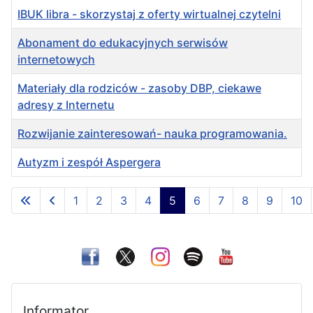
IBUK libra - skorzystaj z oferty wirtualnej czytelni
Abonament do edukacyjnych serwisów
internetowych
Materiały dla rodziców - zasoby DBP, ciekawe
adresy z Internetu
Rozwijanie zainteresowań- nauka programowania.
Autyzm i zespół Aspergera
Spis artykułów
1
2
3
4
5
6
7
8
9
10
Strona 5 z 36
Informator