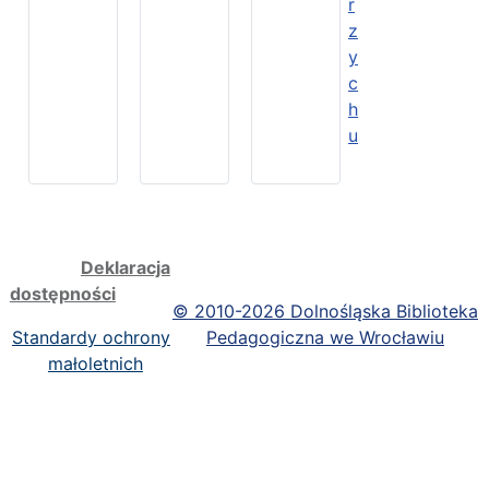
r
z
y
c
h
u
Deklaracja
dostępności
©
2010-2026 Dolnośląska Biblioteka
Standardy ochrony
Pedagogiczna we Wrocławiu
małoletnich