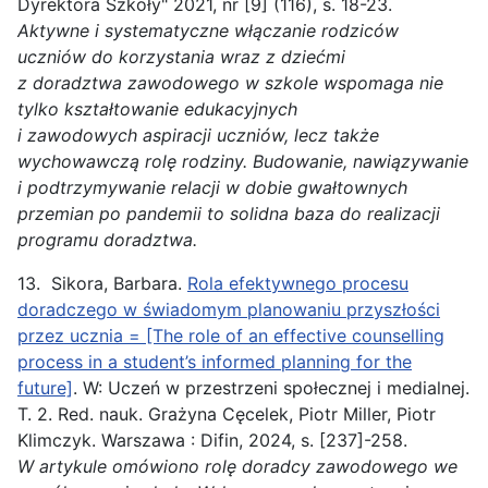
Dyrektora Szkoły" 2021, nr [9] (116), s. 18-23.
Aktywne i systematyczne włączanie rodziców
uczniów do korzystania wraz z dziećmi
z
doradztwa
zawodowego
w szkole wspomaga nie
tylko kształtowanie edukacyjnych
i
zawodowych
aspiracji uczniów, lecz także
wychowawczą rolę rodziny. Budowanie, nawiązywanie
i podtrzymywanie relacji w dobie gwałtownych
przemian po pandemii to solidna baza do realizacji
programu
doradztwa.
13. Sikora, Barbara.
Rola efektywnego procesu
doradczego w świadomym planowaniu przyszłości
przez ucznia = [The role of an effective counselling
process in a student’s informed planning for the
future]
. W: Uczeń w przestrzeni społecznej i medialnej.
T. 2. Red. nauk. Grażyna Cęcelek, Piotr Miller, Piotr
Klimczyk. Warszawa : Difin, 2024, s. [237]-258.
W artykule omówiono rolę doradcy
zawodowego
we