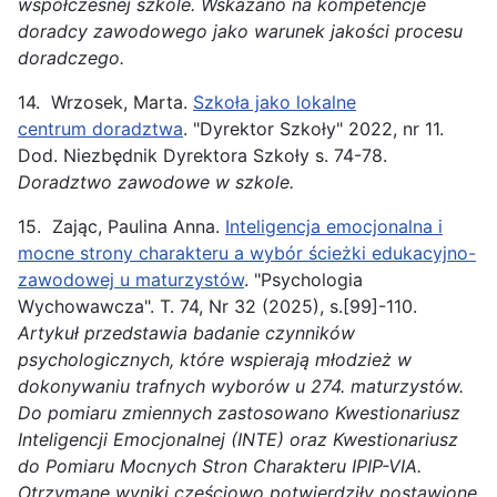
współczesnej szkole. Wskazano na kompetencje
doradcy
zawodowego
jako warunek jakości procesu
doradczego.
14. Wrzosek, Marta.
Szkoła jako lokalne
centrum doradztwa
. "Dyrektor Szkoły" 2022, nr 11.
Dod. Niezbędnik Dyrektora Szkoły s. 74-78.
Doradztwo
zawodowe
w szkole.
15. Zając, Paulina Anna.
Inteligencja emocjonalna i
mocne strony charakteru a wybór ścieżki edukacyjno-
zawodowej u maturzystów
. "Psychologia
Wychowawcza". T. 74, Nr 32 (2025), s.[99]-110.
Artykuł przedstawia badanie czynników
psychologicznych, które wspierają młodzież w
dokonywaniu trafnych wyborów u 274. maturzystów.
Do pomiaru zmiennych zastosowano Kwestionariusz
Inteligencji Emocjonalnej (INTE) oraz Kwestionariusz
do Pomiaru Mocnych Stron Charakteru IPIP-VIA.
Otrzymane wyniki częściowo potwierdziły postawione