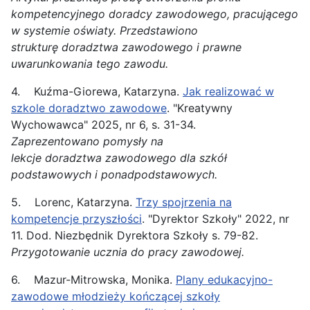
kompetencyjnego doradcy
zawodowego
, pracującego
w systemie oświaty. Przedstawiono
strukturę
doradztwa
zawodowego
i prawne
uwarunkowania tego zawodu.
4. Kuźma-Giorewa, Katarzyna.
Jak realizować w
szkole doradztwo zawodowe
. "Kreatywny
Wychowawca" 2025, nr 6, s. 31-34.
Zaprezentowano pomysły na
lekcje
doradztwa
zawodowego
dla szkół
podstawowych i ponadpodstawowych.
5. Lorenc, Katarzyna.
Trzy spojrzenia na
kompetencje przyszłości
. "Dyrektor Szkoły" 2022, nr
11. Dod. Niezbędnik Dyrektora Szkoły s. 79-82.
Przygotowanie ucznia do pracy
zawodowej.
6. Mazur-Mitrowska, Monika.
Plany edukacyjno-
zawodowe młodzieży kończącej szkoły