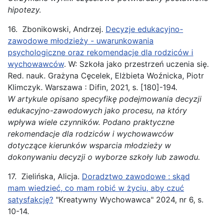
hipotezy.
16. Zbonikowski, Andrzej.
Decyzje edukacyjno-
zawodowe młodzieży - uwarunkowania
psychologiczne oraz rekomendacje dla rodziców i
wychowawców
. W: Szkoła jako przestrzeń uczenia się.
Red. nauk. Grażyna Cęcelek, Elżbieta Woźnicka, Piotr
Klimczyk. Warszawa : Difin, 2021, s. [180]-194.
W artykule opisano specyfikę podejmowania decyzji
edukacyjno-zawodowych jako procesu, na który
wpływa wiele czynników. Podano praktyczne
rekomendacje dla rodziców i wychowawców
dotyczące kierunków wsparcia młodzieży w
dokonywaniu decyzji o wyborze szkoły lub zawodu.
17. Zielińska, Alicja.
Doradztwo zawodowe : skąd
mam wiedzieć, co mam robić w życiu, aby czuć
satysfakcję?
"Kreatywny Wychowawca" 2024, nr 6, s.
10-14.