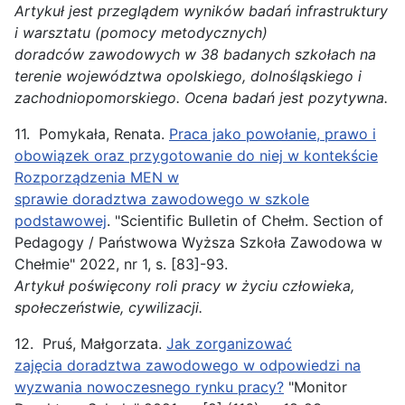
Artykuł jest przeglądem wyników badań infrastruktury
i warsztatu (pomocy metodycznych)
doradców
zawodowych
w 38 badanych szkołach na
terenie województwa opolskiego, dolnośląskiego i
zachodniopomorskiego. Ocena badań jest pozytywna.
11. Pomykała, Renata.
Praca jako powołanie, prawo i
obowiązek oraz przygotowanie do niej w kontekście
Rozporządzenia MEN w
sprawie doradztwa zawodowego w szkole
podstawowej
. "Scientific Bulletin of Chełm. Section of
Pedagogy / Państwowa Wyższa Szkoła Zawodowa w
Chełmie" 2022, nr 1, s. [83]-93.
Artykuł poświęcony roli pracy w życiu człowieka,
społeczeństwie, cywilizacji.
12. Pruś, Małgorzata.
Jak zorganizować
zajęcia doradztwa zawodowego w odpowiedzi na
wyzwania nowoczesnego rynku pracy?
"Monitor