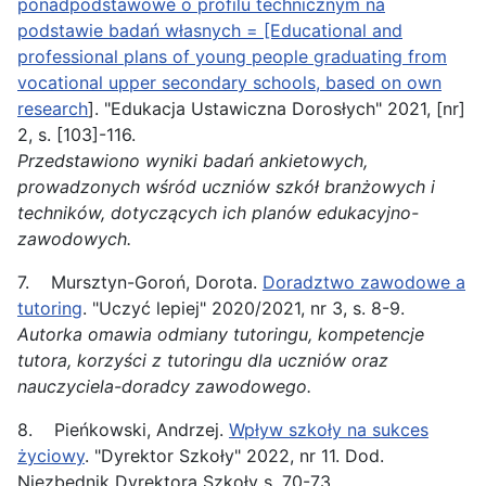
ponadpodstawowe o profilu technicznym na
podstawie badań własnych = [Educational and
professional plans of young people graduating from
vocational upper secondary schools, based on own
research
]. "Edukacja Ustawiczna Dorosłych" 2021, [nr]
2, s. [103]-116.
Przedstawiono wyniki badań ankietowych,
prowadzonych wśród uczniów szkół branżowych i
techników, dotyczących ich planów edukacyjno-
zawodowych.
7. Mursztyn-Goroń, Dorota.
Doradztwo zawodowe a
tutoring
. "Uczyć lepiej" 2020/2021, nr 3, s. 8-9.
Autorka omawia odmiany tutoringu, kompetencje
tutora, korzyści z tutoringu dla uczniów oraz
nauczyciela-doradcy
zawodowego.
8. Pieńkowski, Andrzej.
Wpływ szkoły na sukces
życiowy
. "Dyrektor Szkoły" 2022, nr 11. Dod.
Niezbędnik Dyrektora Szkoły s. 70-73.