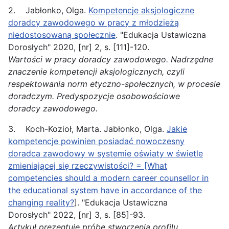
2. Jabłonko, Olga.
Kompetencje aksjologiczne
doradcy zawodowego w pracy z młodzieżą
niedostosowaną społecznie
. "Edukacja Ustawiczna
Dorosłych" 2020, [nr] 2, s. [111]-120.
Wartości w pracy doradcy
zawodowego
. Nadrzędne
znaczenie kompetencji aksjologicznych, czyli
respektowania norm etyczno-społecznych, w procesie
doradczym. Predyspozycje osobowościowe
doradcy
zawodowego.
3. Koch-Kozioł, Marta. Jabłonko, Olga.
Jakie
kompetencje powinien posiadać nowoczesny
doradca zawodowy w systemie oświaty w świetle
zmieniającej się rzeczywistości? = [What
competencies should a modern career counsellor in
the educational system have in accordance of the
changing reality?
]. "Edukacja Ustawiczna
Dorosłych" 2022, [nr] 3, s. [85]-93.
Artykuł prezentuje próbę stworzenia profilu