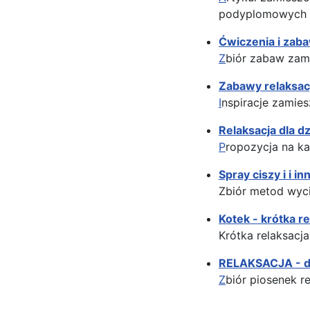
podyplomowych s
Ćwiczenia i zaba
Z
biór zabaw zami
Zabawy relaksacy
I
nspiracje zamies
Relaksacja dla d
P
ropozycja na ka
Spray ciszy i i 
Zbiór metod wyc
Kotek - krótka re
Krótka relaksacj
RELAKSACJA - dl
Z
biór piosenek r