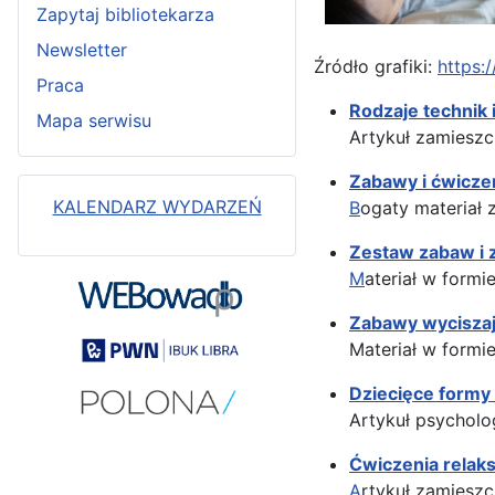
Zapytaj bibliotekarza
Newsletter
Źródło grafiki:
https:
Praca
Rodzaje technik 
Mapa serwisu
Artykuł zamieszcz
Zabawy i ćwiczen
KALENDARZ WYDARZEŃ
B
ogaty materiał
Zestaw zabaw i z
M
ateriał w form
Zabawy wyciszaj
Materiał w form
Dziecięce formy
Artykuł psycholo
Ćwiczenia relaks
A
rtykuł zamieszc