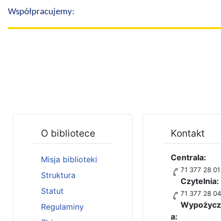
Współpracujemy:
O bibliotece
Kontakt
Centrala:
Misja biblioteki
71 377 28 01
Struktura
Czytelnia:
Statut
71 377 28 0
Wypożycza
Regulaminy
a: