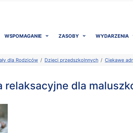
WSPOMAGANIE
ZASOBY
WYDARZENIA
ały dla Rodziców
Dzieci przedszkolnnych
Ciekawe ad
 relaksacyjne dla malusz