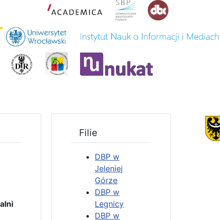
Filie
DBP w
Jeleniej
Górze
DBP w
4
lni
Legnicy
DBP w