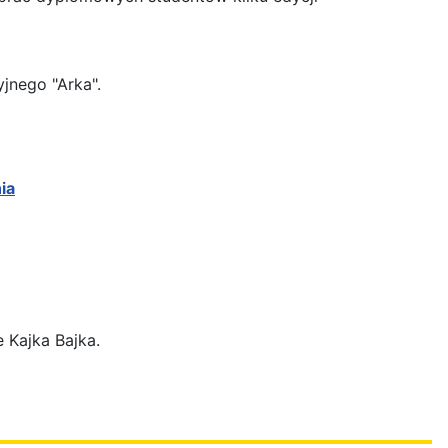
jnego "Arka".
ia
e Kajka Bajka.