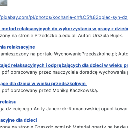
//pixabay.com/pl/photos/kochanie-ch%C5%82opiec-syn-dz
i metod relaksacyjnych do wykorzystania w pracy z dzieć
ony na stronie Przedszkola.edu.pl; Autor: Urszula Bujek.
ia relaksacyjne
 zamieszczony na portalu WychowaniePrzedszkolne.pl; Aut
ajęć relaksacyjnych i odprężających dla dzieci w wieku 
ie pdf opracowany przez nauczyciela doradcę wychowania 
ące dla dzieci w wieku przedszkolnym
ie pdf opracowany przez Monikę Kaczkowską.
 relaksu
ga dziecięcego Anity Janeczek-Romanowskiej opublikowan
acyjne dla dzieci
zony na stronie Czaszdziecmi.pl; Materiał oparty na bazi