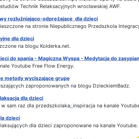
tudiów Technik Relaksacyjnych wrocławskiej AWF.
wy rozluźniająco-odprężające dla dzieci
eszczone na stronie Niepublicznego Przedszkola Integracy
jne dla dzieci
zczone na blogu Kolderka.net.
zieci do spania - Magiczna Wyspa - Medytacja do zasypian
nale Youtube Free Flow Energy.
inne metody wyciszające grupę
iszających zaproponowanych na blogu DzieckiemBadz.
laksacja dla dzieci
a w sam raz dla przedszkolaka;
inspiracja na kanale Youtub
a dzieci
elaksujących dla dzieci zaproponowane na kanale Youtube.