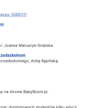
iecko-1266117/
mi
or: Joanna Matuszyk-Grabska.
przedszkolnym
przedszkolnego, Anitę Kępińską.
y na stronie BabyBoom.pl.
e prac dyplomowych studentów kilku edycji