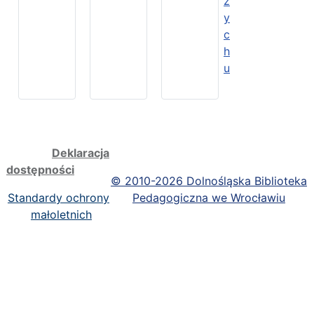
z
y
c
h
u
Deklaracja
dostępności
©
2010-2026 Dolnośląska Biblioteka
Standardy ochrony
Pedagogiczna we Wrocławiu
małoletnich