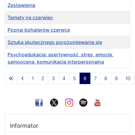
Zestawienia
Tematy na czerwiec
Poznaj bohaterów czerwca
Sztuka skutecznego porozumiewania się
Psychoedukacja: asertywność, stres, emocje,
samoocena, komunikacja interpersonalna
Spis artykułów
1
2
3
4
5
6
7
8
9
10
Strona 6 z 22
Informator