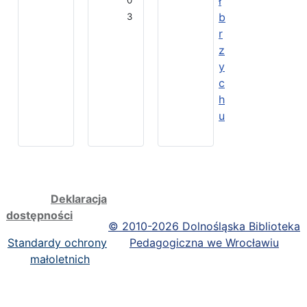
ł
b
3
r
z
y
c
h
u
Deklaracja
dostępności
©
2010-2026 Dolnośląska Biblioteka
Standardy ochrony
Pedagogiczna we Wrocławiu
małoletnich