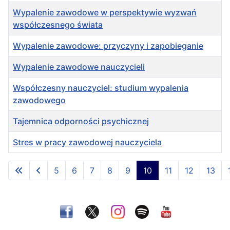
Wypalenie zawodowe w perspektywie wyzwań
współczesnego świata
Wypalenie zawodowe: przyczyny i zapobieganie
Wypalenie zawodowe nauczycieli
Współczesny nauczyciel: studium wypalenia
zawodowego
Tajemnica odporności psychicznej
Stres w pracy zawodowej nauczyciela
Spis artykułów
5
6
7
8
9
10
11
12
13
Strona 10 z 22