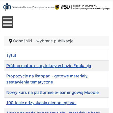
Odnośniki - wybrane publikacje
Tytuł
Próbna matura - arytukuły w bazie Edukacja
Propozycje na listopad - gotowe materiały,
zestawienia tematyczne
Nowy kurs na platformie e-learningowej Moodle
100-lecie odzyskania niepodległości
Awans zawodowy nauczyciela - materiały z bazy