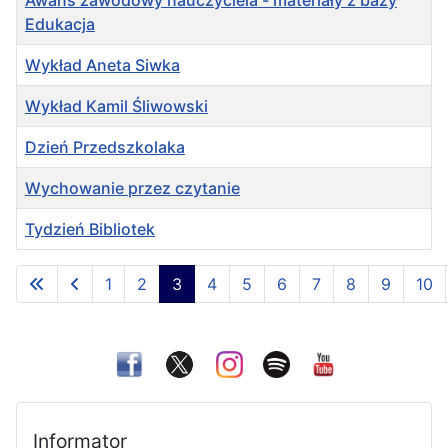
Edukacja
Wykład Aneta Siwka
Wykład Kamil Śliwowski
Dzień Przedszkolaka
Wychowanie przez czytanie
Tydzień Bibliotek
Spis artykułów
1
2
3
4
5
6
7
8
9
10
Strona 3 z 22
Informator