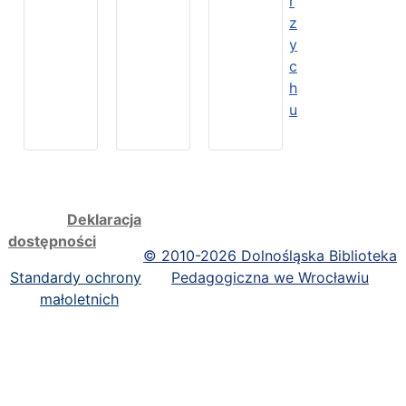
r
z
y
c
h
u
Deklaracja
dostępności
©
2010-2026 Dolnośląska Biblioteka
Standardy ochrony
Pedagogiczna we Wrocławiu
małoletnich