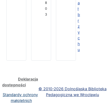
a
8
ł
0
b
3
r
z
y
c
h
u
Deklaracja
dostępności
©
2010-2026 Dolnośląska Biblioteka
Standardy ochrony
Pedagogiczna we Wrocławiu
małoletnich