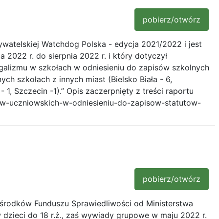
pobierz/otwórz
ywatelskiej Watchdog Polska - edycja 2021/2022 i jest
2022 r. do sierpnia 2022 r. i który dotyczył
egalizmu w szkołach w odniesieniu do zapisów szkolnych
h szkołach z innych miast (Bielsko Biała - 6,
 1, Szczecin -1).” Opis zaczerpnięty z treści raportu
raw-uczniowskich-w-odniesieniu-do-zapisow-statutow-
pobierz/otwórz
 środków Funduszu Sprawiedliwości od Ministerstwa
dzieci do 18 r.ż., zaś wywiady grupowe w maju 2022 r.