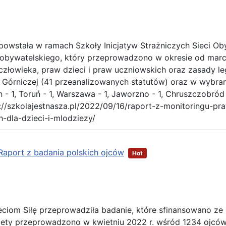
a powstała w ramach Szkoły Inicjatyw Strażniczych Sieci Ob
obywatelskiego, który przeprowadzono w okresie od marca 
człowieka, praw dzieci i praw uczniowskich oraz zasady l
Górniczej (41 przeanalizowanych statutów) oraz w wybranyc
 - 1, Toruń - 1, Warszawa - 1, Jaworzno - 1, Chruszczobród -
://szkolajestnasza.pl/2022/09/16/raport-z-monitoringu-p
-dla-dzieci-i-mlodziezy/
Raport z badania polskich ojców
Hot
ciom Siłę przeprowadziła badanie, które sfinansowano ze
iety przeprowadzono w kwietniu 2022 r. wśród 1234 ojców 