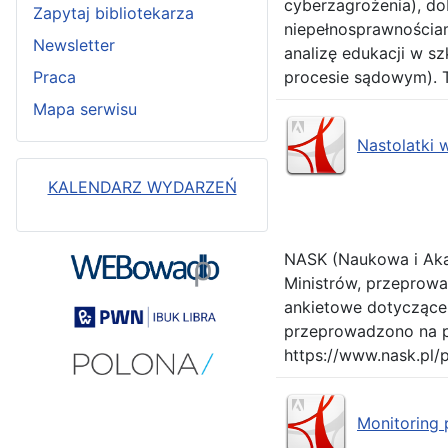
cyberzagrożenia), do
Zapytaj bibliotekarza
niepełnosprawnościa
Newsletter
analizę edukacji w s
Praca
procesie sądowym). T
Mapa serwisu
Nastolatki 
KALENDARZ WYDARZEŃ
NASK (Naukowa i Aka
Ministrów, przeprowa
ankietowe dotyczące d
przeprowadzono na pr
https://www.nask.pl/
Monitoring 