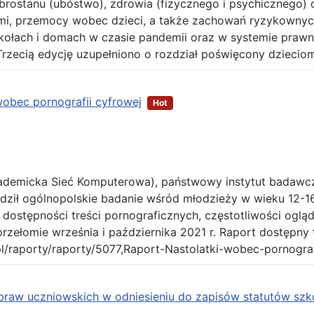
brostanu (ubóstwo), zdrowia (fizycznego i psychicznego) 
mi, przemocy wobec dzieci, a także zachowań ryzykownych
zkołach i domach w czasie pandemii oraz w systemie prawn
rzecią edycję uzupełniono o rozdział poświęcony dzieciom
wobec pornografii cyfrowej
Hot
demicka Sieć Komputerowa), państwowy instytut badawcz
dził ogólnopolskie badanie wśród młodzieży w wieku 12-1
ostępności treści pornograficznych, częstotliwości ogląda
zełomie września i października 2021 r. Raport dostępny 
pl/raporty/raporty/5077,Raport-Nastolatki-wobec-pornograf
praw uczniowskich w odniesieniu do zapisów statutów szko