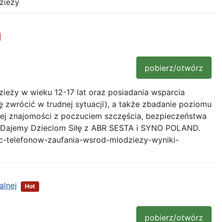
ziezy
pobierz/otwórz
ieży w wieku 12-17 lat oraz posiadania wsparcia
 zwrócić w trudnej sytuacji), a także zbadanie poziomu
 tej znajomości z poczuciem szczęścia, bezpieczeństwa
 Dajemy Dzieciom Siłę z ABR SESTA i SYNO POLAND.
sc-telefonow-zaufania-wsrod-mlodziezy-wyniki-
alnej
Hot
pobierz/otwórz