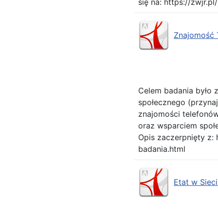
się na: https://zwjr
Znajomość T
Celem badania było z
społecznego (przynaj
znajomości telefonów
oraz wsparciem społ
Opis zaczerpnięty z:
badania.html
Etat w Siec