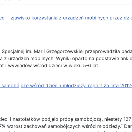
eci - zjawisko korzystania z urządzeń mobilnych przez dzie
Specjalnej im. Marii Grzegorzewskiej przeprowadziła badan
ia z urządzeń mobilnych. Wyniki oparto na podstawie an
lat i wywiadów wśród dzieci w wieku 5-6 lat.
samobójcze wśród dzieci i młodzieży. raport za lata 2012
ieci i nastolatków podjęło próbę samobójczą, niestety 127
7% wzrost zachowań samobójczych wśród młodzieży.” Dane