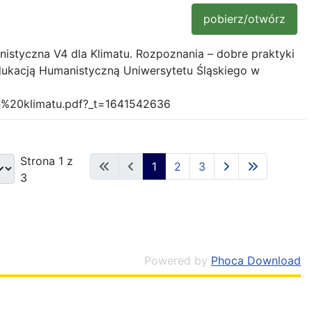
pobierz/otwórz
styczna V4 dla Klimatu. Rozpoznania – dobre praktyki
dukacją Humanistyczną Uniwersytetu Śląskiego w
n%20klimatu.pdf?_t=1641542636
Strona 1 z
1
2
3
3
Powered by
Phoca Download