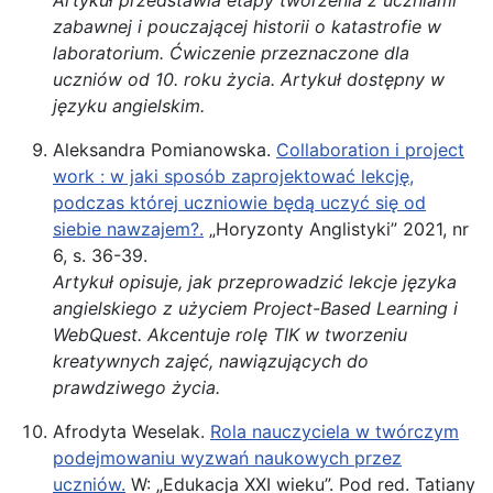
zabawnej i pouczającej historii o katastrofie w
laboratorium. Ćwiczenie przeznaczone dla
uczniów od 10. roku życia. Artykuł dostępny w
języku angielskim.
Aleksandra Pomianowska.
Collaboration i project
work : w jaki sposób zaprojektować lekcję,
podczas której uczniowie będą uczyć się od
siebie nawzajem?.
„Horyzonty Anglistyki” 2021, nr
6, s. 36-39.
Artykuł opisuje, jak przeprowadzić lekcje języka
angielskiego z użyciem Project-Based Learning i
WebQuest. Akcentuje rolę TIK w tworzeniu
kreatywnych zajęć, nawiązujących do
prawdziwego życia.
Afrodyta Weselak.
Rola nauczyciela w twórczym
podejmowaniu wyzwań naukowych przez
uczniów.
W: „Edukacja XXI wieku”. Pod red. Tatiany