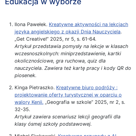
Edukacja w wyborze
Ilona Pawełek.
Kreatywne aktywności na lekcjach
języka angielskiego z okazji Dnia Nauczyciela
.
„Get Creative!” 2025, nr 5, s. 61-64.
Artykuł przedstawia pomysły na lekcje w klasach
wczesnoszkolnych: miniprzedstawienie, kartki
okolicznościowe, gra ruchowa, quiz dla
nauczyciela. Zawiera też kartę pracy i kody QR do
piosenek.
Kinga Pietraszko.
Kreatywne biuro podróży :
projektowanie oferty turystycznej w oparciu o
walory Kenii.
„Geografia w szkole” 2025, nr 2, s.
32-35.
Artykuł zawiera scenariusz lekcji geografii dla
klasy ósmej szkoły podstawowej.
Michał Siwkowski.
Kreatywne przygody z AI.