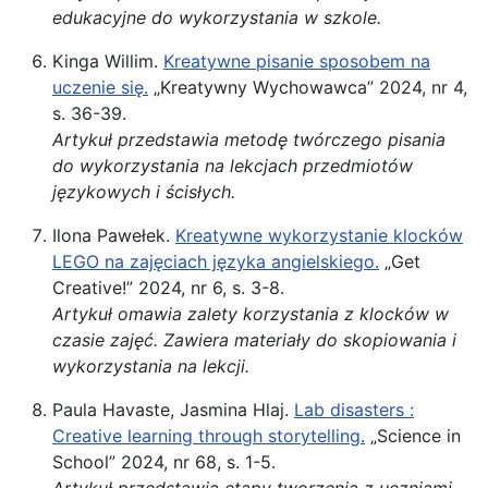
edukacyjne do wykorzystania w szkole.
Kinga Willim.
Kreatywne pisanie sposobem na
uczenie się.
„Kreatywny Wychowawca” 2024, nr 4,
s. 36-39.
Artykuł przedstawia metodę twórczego pisania
do wykorzystania na lekcjach przedmiotów
językowych i ścisłych.
Ilona Pawełek.
Kreatywne wykorzystanie klocków
LEGO na zajęciach języka angielskiego.
„Get
Creative!” 2024, nr 6, s. 3-8.
Artykuł omawia zalety korzystania z klocków w
czasie zajęć. Zawiera materiały do skopiowania i
wykorzystania na lekcji.
Paula Havaste, Jasmina Hlaj.
Lab disasters :
Creative learning through storytelling.
„Science in
School” 2024, nr 68, s. 1-5.
Artykuł przedstawia etapy tworzenia z uczniami