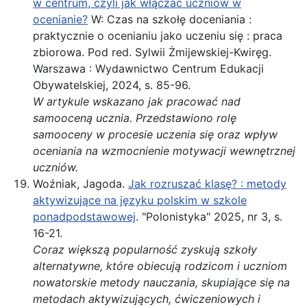
w centrum, czyli jak włączać uczniów w
ocenianie?
W: Czas na szkołę doceniania :
praktycznie o ocenianiu jako uczeniu się : praca
zbiorowa. Pod red. Sylwii Żmijewskiej-Kwiręg.
Warszawa : Wydawnictwo Centrum Edukacji
Obywatelskiej, 2024, s. 85-96.
W artykule wskazano jak pracować nad
samooceną ucznia. Przedstawiono rolę
samooceny w procesie uczenia się oraz wpływ
oceniania na wzmocnienie motywacji wewnętrznej
uczniów.
Woźniak, Jagoda.
Jak rozruszać klasę? : metody
aktywizujące na języku polskim w szkole
ponadpodstawowej
. "Polonistyka" 2025, nr 3, s.
16-21.
Coraz większą popularność zyskują szkoły
alternatywne, które obiecują rodzicom i uczniom
nowatorskie metody nauczania, skupiające się na
metodach aktywizujących, ćwiczeniowych i