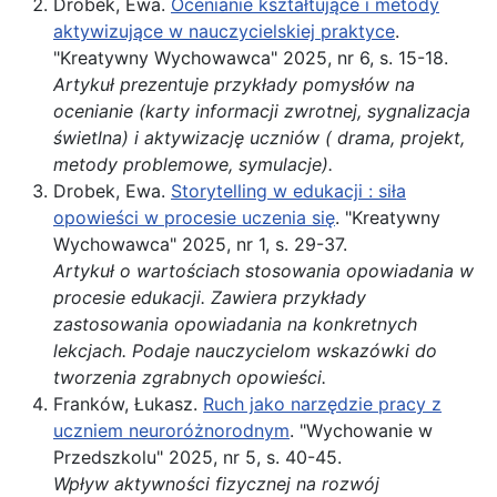
Drobek, Ewa.
Ocenianie kształtujące i metody
aktywizujące w nauczycielskiej praktyce
.
"Kreatywny Wychowawca" 2025, nr 6, s. 15-18.
Artykuł prezentuje przykłady pomysłów na
ocenianie (karty informacji zwrotnej, sygnalizacja
świetlna) i aktywizację uczniów ( drama, projekt,
metody problemowe, symulacje).
Drobek, Ewa.
Storytelling w edukacji : siła
opowieści w procesie uczenia się
. "Kreatywny
Wychowawca" 2025, nr 1, s. 29-37.
Artykuł o wartościach stosowania opowiadania w
procesie edukacji. Zawiera przykłady
zastosowania opowiadania na konkretnych
lekcjach. Podaje nauczycielom wskazówki do
tworzenia zgrabnych opowieści.
Franków, Łukasz.
Ruch jako narzędzie pracy z
uczniem neuroróżnorodnym
. "Wychowanie w
Przedszkolu" 2025, nr 5, s. 40-45.
Wpływ aktywności fizycznej na rozwój