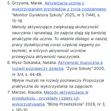
Grzywna, Marek.
Aktywizacja ucznia z
wykorzystaniem przykładów z życia codziennego
.
"Monitor Dyrektora Szkoły" 2025, nr 5 (144), s.
15-18.
Metody
aktywizujące zwiększają skuteczność
nauczania i sprawiają, że zajęcia stają się bardziej
atrakcyjne dla ucznia. To właśnie dlatego w naszej
pracy dydaktycznej coraz częściej sięgamy po
techniki, w których aktywność uczniów
przewyższa aktywność nauczyciela.
Kłysz-Sokalska, Natalia.
Aktywność muzyczna a
rozwój poznawczy dziecka
. "Życie Szkoły" 2020,
nr 3/4, s. 44-48.
Wpływ muzyki na rozwój poznawczy Propozycje
praktyczne do wykorzystania na zajęciach
.
Marzec, Klaudia.
Metody aktywizujące w
przedszkolu - przykłady i zalety ich
wykorzystywania
. "Bliżej Przedszkola" 2026, nr 3,
s. [6]-10.