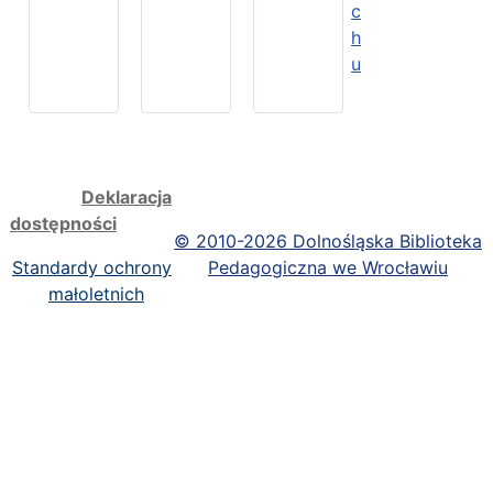
c
h
u
Deklaracja
dostępności
©
2010-2026 Dolnośląska Biblioteka
Standardy ochrony
Pedagogiczna we Wrocławiu
małoletnich