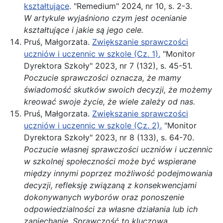
kształtujące
. "Remedium" 2024, nr 10, s. 2-3.
W artykule wyjaśniono czym jest ocenianie
kształtujące i jakie są jego cele.
Pruś, Małgorzata.
Zwiększanie sprawczości
uczniów i uczennic w szkole (Cz. 1).
"Monitor
Dyrektora Szkoły" 2023, nr 7 (132), s. 45-51.
Poczucie sprawczości oznacza, że mamy
świadomość skutków swoich decyzji, że możemy
kreować swoje życie, że wiele zależy od nas.
Pruś, Małgorzata.
Zwiększanie sprawczości
uczniów i uczennic w szkole (Cz. 2).
"Monitor
Dyrektora Szkoły" 2023, nr 8 (133), s. 64-70.
Poczucie własnej sprawczości uczniów i uczennic
w szkolnej społeczności może być wspierane
między innymi poprzez możliwość podejmowania
decyzji, refleksję związaną z konsekwencjami
dokonywanych wyborów oraz ponoszenie
odpowiedzialności za własne działania lub ich
zaniechanie. Sprawczość to kluczowa