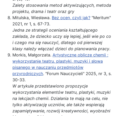
Zalety stosowania metod aktywizujących, metoda
projektu, drama i teatr oraz gry
Mitulska, Wiesława.
Bez ocen, czyli jak?
"Meritum"
2021, nr 1, s. 67-73.
Jedna ze strategii oceniania kształtującego
zakłada, że dziecko uczy się lepiej, jeśli wie po co
i czego ma się nauczyć, dlatego od pierwszej
klasy należy włączać dzieci do planowania pracy
.
Morkis, Małgorzata.
Artystyczne oblicze chemii :
wykorzystanie teatru, plastyki, muzyki i słowa
pisanego w nauczaniu przedmiotów
przyrodniczych
. "Forum Nauczycieli" 2025, nr 3, s.
30-33.
W artykule przedstawiono propozycje
wykorzystania elementów teatru, plastyki, muzyki
na lekcjach chemii. Działania te mają na celu, nie
tylko aktywizację uczniów, ale także wspierają
zapamiętywanie, rozwój kreatywności, wyobraźni