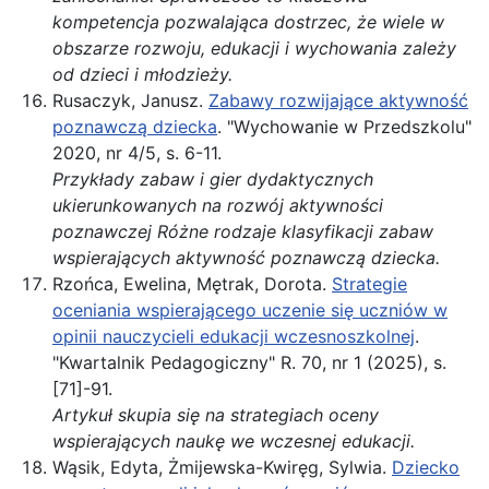
kompetencja pozwalająca dostrzec, że wiele w
obszarze rozwoju, edukacji i wychowania zależy
od dzieci i młodzieży.
Rusaczyk, Janusz.
Zabawy rozwijające aktywność
poznawczą dziecka
. "Wychowanie w Przedszkolu"
2020, nr 4/5, s. 6-11.
Przykłady zabaw i gier dydaktycznych
ukierunkowanych na rozwój aktywności
poznawczej Różne rodzaje klasyfikacji zabaw
wspierających aktywność poznawczą dziecka.
Rzońca, Ewelina, Mętrak, Dorota.
Strategie
oceniania wspierającego uczenie się uczniów w
opinii nauczycieli edukacji wczesnoszkolnej
.
"Kwartalnik Pedagogiczny" R. 70, nr 1 (2025), s.
[71]-91.
Artykuł skupia się na strategiach oceny
wspierających naukę we wczesnej edukacji.
Wąsik, Edyta, Żmijewska-Kwiręg, Sylwia.
Dziecko