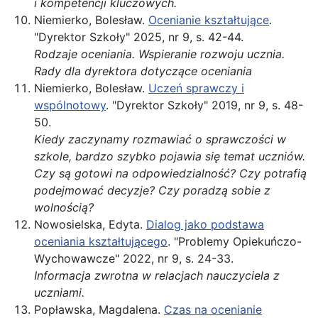
i kompetencji kluczowych.
Niemierko, Bolesław.
Ocenianie kształtujące
.
"Dyrektor Szkoły" 2025, nr 9, s. 42-44.
Rodzaje oceniania. Wspieranie rozwoju ucznia.
Rady dla dyrektora dotyczące oceniania
Niemierko, Bolesław.
Uczeń sprawczy i
wspólnotowy
. "Dyrektor Szkoły" 2019, nr 9, s. 48-
50.
Kiedy zaczynamy rozmawiać o sprawczości w
szkole, bardzo szybko pojawia się temat uczniów.
Czy są gotowi na odpowiedzialność? Czy potrafią
podejmować decyzje? Czy poradzą sobie z
wolnością?
Nowosielska, Edyta.
Dialog jako podstawa
oceniania kształtującego
. "Problemy Opiekuńczo-
Wychowawcze" 2022, nr 9, s. 24-33.
Informacja zwrotna w relacjach nauczyciela z
uczniami.
Popławska, Magdalena.
Czas na ocenianie