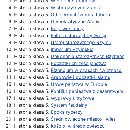
Historia klasa 5.
W Egipcie faraonów
Historia klasa 5.
W starożytnym Izraelu
Historia klasa 5.
Od hieroglifów do alfabetu
Historia klasa 5.
Demokratyczne Ateny
Historia klasa 5.
Bogowie i mity
Historia klasa 5.
Kultura starożytnej Grecji
Historia klasa 5.
Ustrój starożytnego Rzymu
Historia klasa 5.
Imperium Rzymskie
Historia klasa 5.
Dokonania starożytnych Rzymian
Historia klasa 5.
Początki chrześcijaństwa
Historia klasa 5.
Bizancjum w czasach świetności
Historia klasa 5.
Arabowie i początki islamu
Historia klasa 5.
Nowe państwa w Europie
Historia klasa 5.
Konflikt papiestwa z cesarstwem
Historia klasa 5.
Wyprawy krzyżowe
Historia klasa 5.
System feudalny
Historia klasa 5.
Epoka rycerzy
Historia klasa 5.
Średniowieczne miasto i wieś
Historia klasa 5.
Kościół w średniowieczu