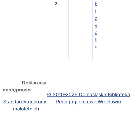
b
3
r
z
y
c
h
u
Deklaracja
dostępności
©
2010-2026 Dolnośląska Biblioteka
Standardy ochrony
Pedagogiczna we Wrocławiu
małoletnich