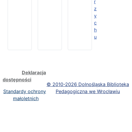
r
z
y
c
h
u
Deklaracja
dostępności
©
2010-2026 Dolnośląska Biblioteka
Standardy ochrony
Pedagogiczna we Wrocławiu
małoletnich