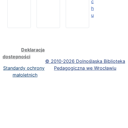
c
h
u
Deklaracja
dostępności
©
2010-2026 Dolnośląska Biblioteka
Standardy ochrony
Pedagogiczna we Wrocławiu
małoletnich