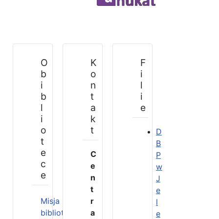
O
K
F
b
o
i
i
n
l
b
t
i
l
a
e
i
k
o
t
D
t
B
e
C
P
c
e
w
e
n
J
t
e
Misja
r
l
biblioteki
a
e