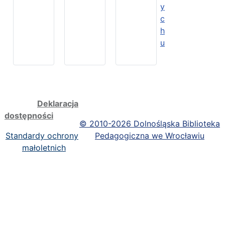
y
c
h
u
Deklaracja
dostępności
©
2010-2026 Dolnośląska Biblioteka
Standardy ochrony
Pedagogiczna we Wrocławiu
małoletnich