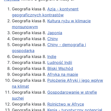
Geografia klasa 8.
Azja - kontynent
geograficznych kontrastów
Geografia klasa 8.
Kultura ryżu w klimacie
monsunowym
Geografia klasa 8.
Japonia
Geografia klasa 8.
Chiny
Geografia klasa 8.
Chiny - demografia i
gospodarka
Geografia klasa 8.
Indie
Geografia klasa 8.
Ludność Indii
Geografia klasa 8.
Bliski Wschód
Geografia klasa 8.
Afryka na mapie
Geografia klasa 8.
Położenie Afryki i jego wpływ
na klimat
Geografia klasa 8.
Gospodarowanie w strefie
suchej
Geografia klasa 8.
Rolnictwo w Afryce
Geografia klasa 8.
Kenia - turystyczny potencjał