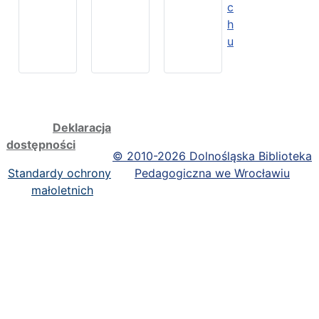
c
h
u
Deklaracja
dostępności
©
2010-2026 Dolnośląska Biblioteka
Standardy ochrony
Pedagogiczna we Wrocławiu
małoletnich